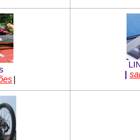
LI
s
|
sa
ções
|