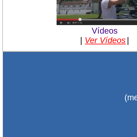
Vídeos
|
Ver Vídeos
|
(me