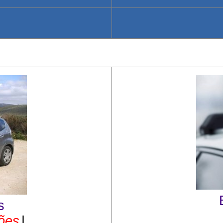
s
ções
|