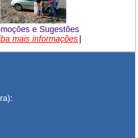
omoções e Sugestões
iba mais informações
|
ra):