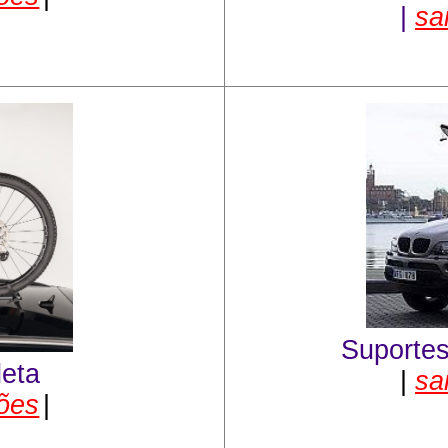
|
sa
Suportes
leta
|
sa
ções
|